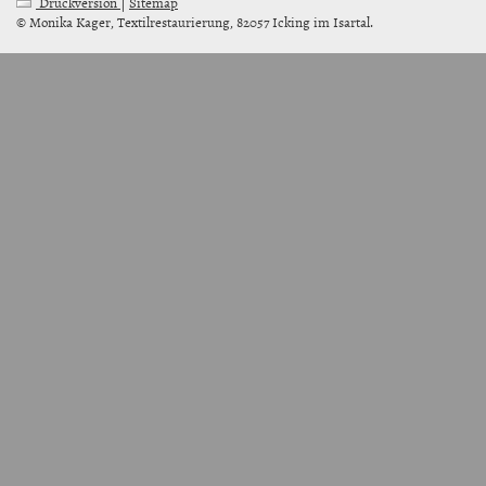
Druckversion
|
Sitemap
© Monika Kager, Textilrestaurierung, 82057 Icking im Isartal.