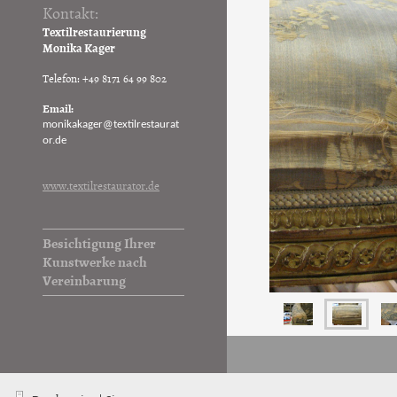
Kontakt:
Textilrestaurierung
Monika Kager
Telefon: +49 8171 64 99 802
Email:
monikakager@textilrestaurat
or.de
www.textilrestaurator.de
Besichtigung Ihrer
Kunstwerke nach
Vereinbarung